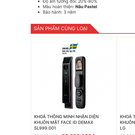
Độ ẩm tương đối: 20%-80%
Màu hoàn thiện:
Nâu Pastel
Bảo hành: 3 năm
SẢN PHẨM CÙNG LOẠI
KHOÁ THÔNG MINH NHẬN DIỆN
KHOÁ 
KHUÔN MẶT FACE ID DEMAX
KHUÔN
SL999.001
LG