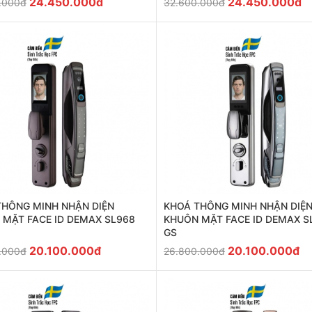
24.450.000đ
24.450.000đ
.000đ
32.600.000đ
THÔNG MINH NHẬN DIỆN
KHOÁ THÔNG MINH NHẬN DIỆ
 MẶT FACE ID DEMAX SL968
KHUÔN MẶT FACE ID DEMAX S
GS
20.100.000đ
20.100.000đ
.000đ
26.800.000đ