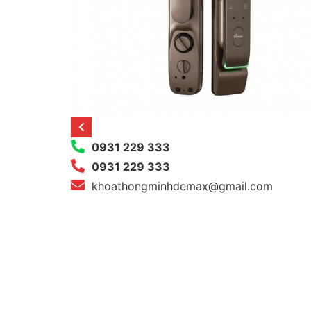
0931 229 333
0931 229 333
khoathongminhdemax@gmail.com