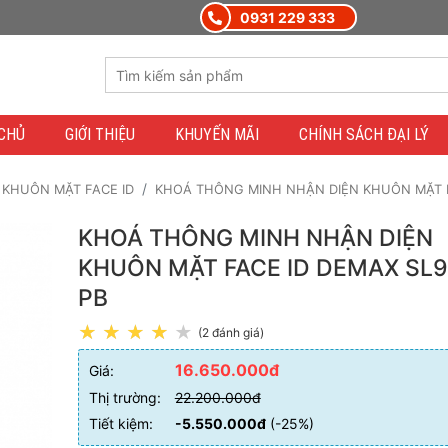
0931 229 333
CHỦ
GIỚI THIỆU
KHUYẾN MÃI
CHÍNH SÁCH ĐẠI LÝ
KHUÔN MẶT FACE ID
KHOÁ THÔNG MINH NHẬN DIỆN KHUÔN MẶT F
KHOÁ THÔNG MINH NHẬN DIỆN
KHUÔN MẶT FACE ID DEMAX SL
PB
(2 đánh giá)
16.650.000đ
Giá:
Thị trường:
22.200.000đ
Tiết kiệm:
-5.550.000đ
(-25%)