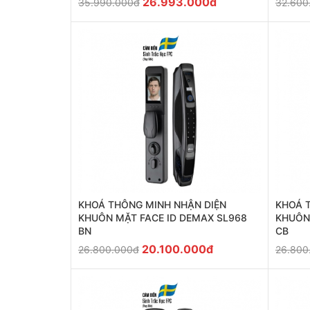
26.993.000đ
35.990.000đ
32.600
KHOÁ THÔNG MINH NHẬN DIỆN
KHOÁ 
KHUÔN MẶT FACE ID DEMAX SL968
KHUÔN
BN
CB
20.100.000đ
26.800.000đ
26.800