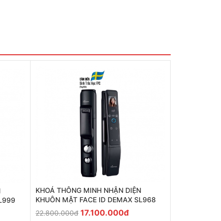
KHOÁ THÔNG MINH NHẬN DIỆN
N
KHUÔN MẶT FACE ID DEMAX SL968
L999
17.100.000đ
22.800.000đ