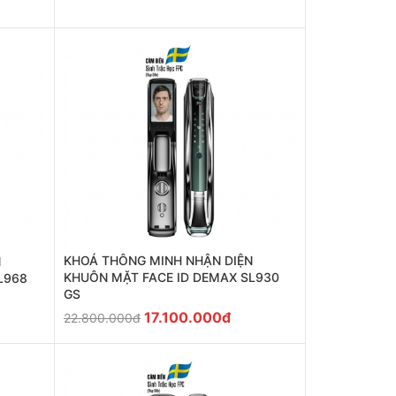
KHOÁ THÔNG MINH NHẬN DIỆN
N
KHUÔN MẶT FACE ID DEMAX SL930
L968
GS
17.100.000đ
22.800.000đ