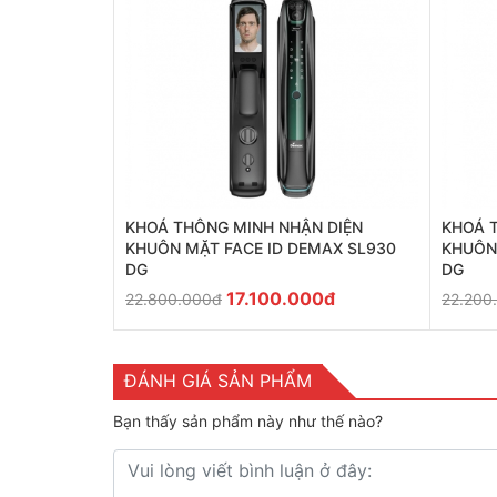
KHOÁ THÔNG MINH NHẬN DIỆN
KHOÁ 
KHUÔN MẶT FACE ID DEMAX SL930
KHUÔN
DG
DG
17.100.000đ
22.800.000đ
22.200
ĐÁNH GIÁ SẢN PHẨM
Bạn thấy sản phẩm này như thế nào?