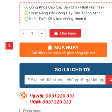
Dòng Khóa Cao Cấp Bán Chạy Nhất Hiện Nay
Chức Năng Báo Động Cậy Cửa Thông Minh
Khóa Thiết Kế Niken chống Hoen rỉ
-
+
Mua hàng
MUA NGAY
Gọi điện xác nhận và giao hàng tận nơi
GỌI LẠI CHO TÔI
Hà Nội: 0931 229 333
HCM: 0931 229 333
Danh mục: