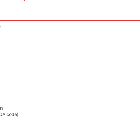
D
3D
 QA code)