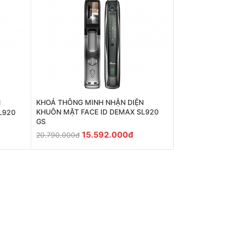
KHOÁ THÔNG MINH NHẬN DIỆN
N
KHUÔN MẶT FACE ID DEMAX SL920
L920
GS
15.592.000đ
20.790.000đ