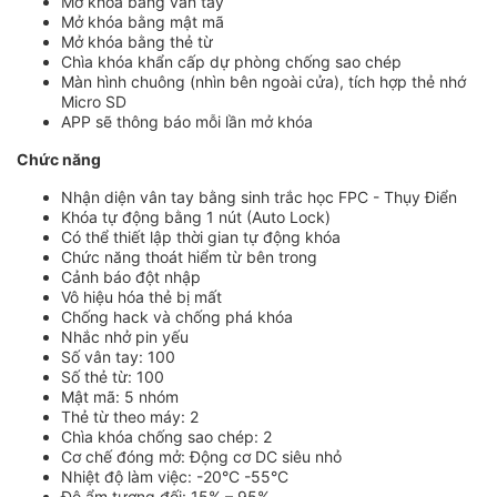
Mở khóa bằng vân tay
Mở khóa bằng mật mã
Mở khóa bằng thẻ từ
Chìa khóa khẩn cấp dự phòng chống sao chép
Màn hình chuông (nhìn bên ngoài cửa), tích hợp thẻ nhớ
Micro SD
APP sẽ thông báo mỗi lần mở khóa
Chức năng
Nhận diện vân tay bằng sinh trắc học FPC - Thụy Điển
Khóa tự động bằng 1 nút (Auto Lock)
Có thể thiết lập thời gian tự động khóa
Chức năng thoát hiểm từ bên trong
Cảnh báo đột nhập
Vô hiệu hóa thẻ bị mất
Chống hack và chống phá khóa
Nhắc nhở pin yếu
Số vân tay: 100
Số thẻ từ: 100
Mật mã: 5 nhóm
Thẻ từ theo máy: 2
Chìa khóa chống sao chép: 2
Cơ chế đóng mở: Động cơ DC siêu nhỏ
Nhiệt độ làm việc: -20°C -55°C
Độ ẩm tương đối: 15% – 95%