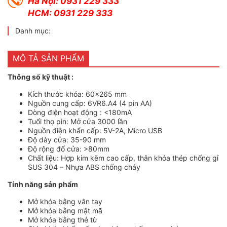
Hà Nội: 0931 229 333
HCM: 0931 229 333
Danh mục:
MÔ TẢ SẢN PHẨM
Thông số kỹ thuật :
Kích thước khóa: 60×265 mm
Nguồn cung cấp: 6VR6.A4 (4 pin AA)
Dòng điện hoạt động : <180mA
Tuổi thọ pin: Mở cửa 3000 lần
Nguồn điện khẩn cấp: 5V-2A, Micro USB
Độ dày cửa: 35-90 mm
Độ rộng đố cửa: >80mm
Chất liệu: Hợp kim kẽm cao cấp, thân khóa thép chống gỉ
SUS 304 – Nhựa ABS chống cháy
Tính năng sản phẩm
Mở khóa bằng vân tay
Mở khóa bằng mật mã
Mở khóa bằng thẻ từ