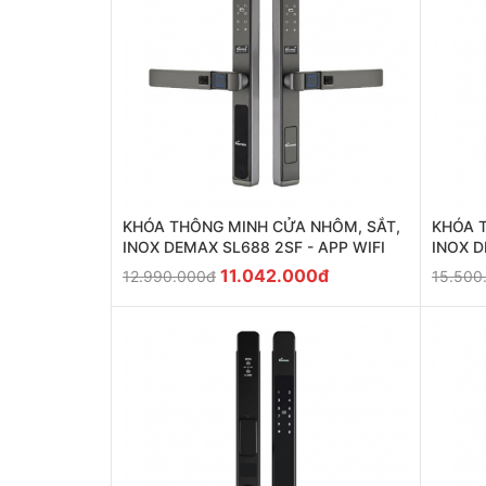
KHÓA THÔNG MINH CỬA NHÔM, SẮT,
KHÓA 
INOX DEMAX SL688 2SF - APP WIFI
INOX D
11.042.000đ
12.990.000đ
15.500