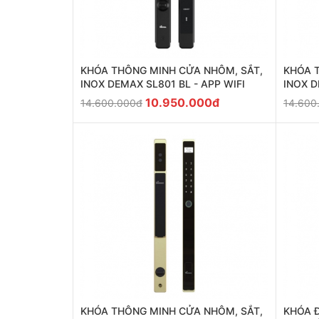
KHÓA THÔNG MINH CỬA NHÔM, SẮT,
KHÓA 
INOX DEMAX SL801 BL - APP WIFI
INOX D
10.950.000đ
14.600.000đ
14.600
KHÓA THÔNG MINH CỬA NHÔM, SẮT,
KHÓA Đ