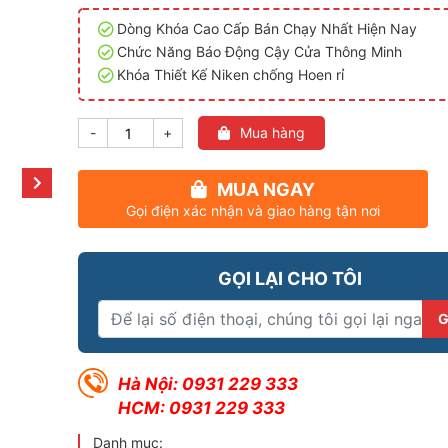
Dòng Khóa Cao Cấp Bán Chạy Nhất Hiện Nay
Chức Năng Báo Động Cậy Cửa Thông Minh
Khóa Thiết Kế Niken chống Hoen rỉ
-
+
Mua hàng
MUA NGAY
Gọi điện xác nhận và giao hàng tận nơi
GỌI LẠI CHO TÔI
Hà Nội: 0931 229 333
HCM: 0931 229 333
Danh mục: