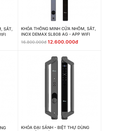
KHÓA THÔNG MINH CỬA NHÔM, SẮT,
, SẮT,
INOX DEMAX SL808 AG - APP WIFI
IFI
12.600.000đ
16.800.000đ
KHÓA ĐẠI SẢNH - BIỆT THỰ DÙNG
ÙNG