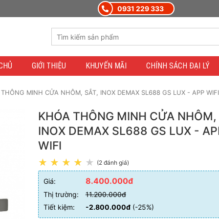
0931 229 333
CHỦ
GIỚI THIỆU
KHUYẾN MÃI
CHÍNH SÁCH ĐẠI LÝ
THÔNG MINH CỬA NHÔM, SẮT, INOX DEMAX SL688 GS LUX - APP WIFI
KHÓA THÔNG MINH CỬA NHÔM, 
INOX DEMAX SL688 GS LUX - AP
WIFI
(2 đánh giá)
8.400.000đ
Giá:
Thị trường:
11.200.000đ
Tiết kiệm:
-2.800.000đ
(-25%)