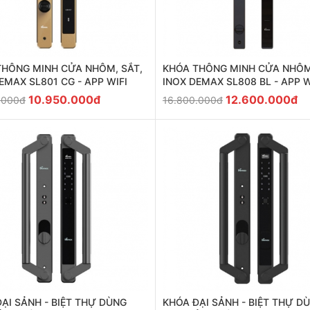
THÔNG MINH CỬA NHÔM, SẮT,
KHÓA THÔNG MINH CỬA NHÔM
EMAX SL801 CG - APP WIFI
INOX DEMAX SL808 BL - APP W
10.950.000đ
12.600.000đ
.000đ
16.800.000đ
ẠI SẢNH - BIỆT THỰ DÙNG
KHÓA ĐẠI SẢNH - BIỆT THỰ D