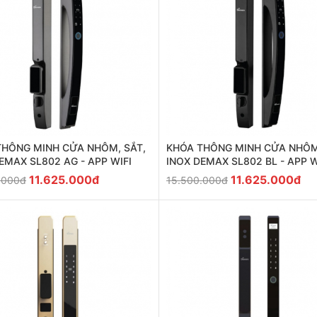
THÔNG MINH CỬA NHÔM, SẮT,
KHÓA THÔNG MINH CỬA NHÔM
EMAX SL802 AG - APP WIFI
INOX DEMAX SL802 BL - APP W
11.625.000đ
11.625.000đ
.000đ
15.500.000đ