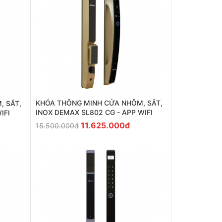
KHÓA THÔNG MINH CỬA NHÔM, SẮT,
, SẮT,
INOX DEMAX SL802 CG - APP WIFI
IFI
11.625.000đ
15.500.000đ