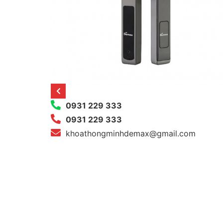
0931 229 333
0931 229 333
khoathongminhdemax@gmail.com